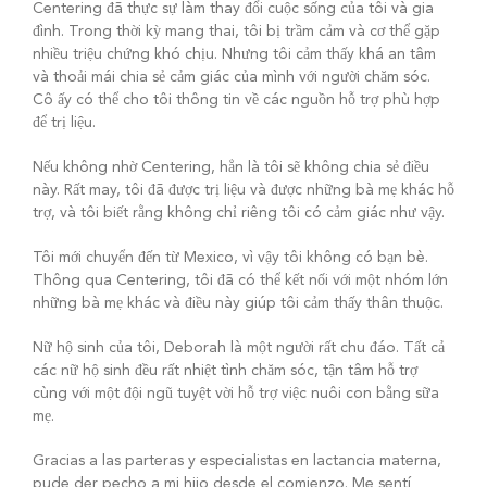
Centering đã thực sự làm thay đổi cuộc sống của tôi và gia
đình. Trong thời kỳ mang thai, tôi bị trầm cảm và cơ thể gặp
nhiều triệu chứng khó chịu. Nhưng tôi cảm thấy khá an tâm
và thoải mái chia sẻ cảm giác của mình với người chăm sóc.
Cô ấy có thể cho tôi thông tin về các nguồn hỗ trợ phù hợp
để trị liệu.
Nếu không nhờ Centering, hẳn là tôi sẽ không chia sẻ điều
này. Rất may, tôi đã được trị liệu và được những bà mẹ khác hỗ
trợ, và tôi biết rằng không chỉ riêng tôi có cảm giác như vậy.
Tôi mới chuyển đến từ Mexico, vì vậy tôi không có bạn bè.
Thông qua Centering, tôi đã có thể kết nối với một nhóm lớn
những bà mẹ khác và điều này giúp tôi cảm thấy thân thuộc.
Nữ hộ sinh của tôi, Deborah là một người rất chu đáo. Tất cả
các nữ hộ sinh đều rất nhiệt tình chăm sóc, tận tâm hỗ trợ
cùng với một đội ngũ tuyệt vời hỗ trợ việc nuôi con bằng sữa
mẹ.
Gracias a las parteras y especialistas en lactancia materna,
pude der pecho a mi hijo desde el comienzo. Me sentí